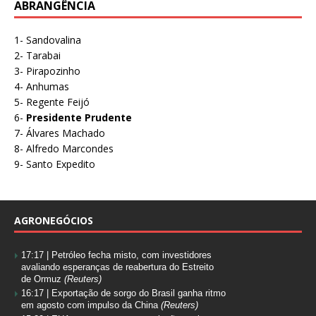
ABRANGÊNCIA
1- Sandovalina
2- Tarabai
3- Pirapozinho
4- Anhumas
5- Regente Feijó
6-
Presidente Prudente
7- Álvares Machado
8- Alfredo Marcondes
9- Santo Expedito
AGRONEGÓCIOS
17:17 |
Petróleo fecha misto, com investidores
avaliando esperanças de reabertura do Estreito
de Ormuz
(Reuters)
16:17 |
Exportação de sorgo do Brasil ganha ritmo
em agosto com impulso da China
(Reuters)