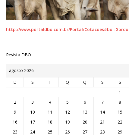
http://www.portaldbo.com.br/Portal/Cotacoes#boi-Gordo
Revista DBO
agosto 2026
D
S
T
Q
Q
S
S
1
2
3
4
5
6
7
8
9
10
11
12
13
14
15
16
17
18
19
20
21
22
23
24
25
26
27
28
29