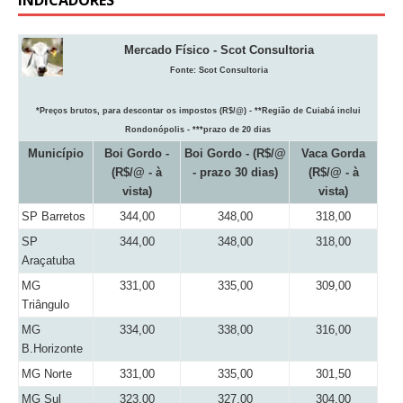
Mercado Físico - Scot Consultoria
Fonte:
Scot Consultoria
*Preços brutos, para descontar os impostos (R$/@) - **Região de Cuiabá inclui
Rondonópolis - ***prazo de 20 dias
Município
Boi Gordo -
Boi Gordo - (R$/@
Vaca Gorda
(R$/@ - à
- prazo 30 dias)
(R$/@ - à
vista)
vista)
SP Barretos
344,00
348,00
318,00
SP
344,00
348,00
318,00
Araçatuba
MG
331,00
335,00
309,00
Triângulo
MG
334,00
338,00
316,00
B.Horizonte
MG Norte
331,00
335,00
301,50
MG Sul
323,00
327,00
304,00