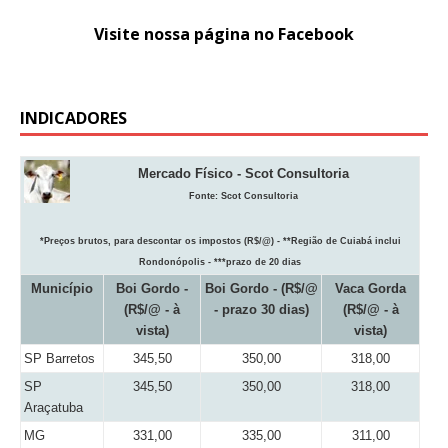
Visite nossa página no Facebook
INDICADORES
Mercado Físico - Scot Consultoria
Fonte:
Scot Consultoria
*Preços brutos, para descontar os impostos (R$/@) - **Região de Cuiabá inclui
Rondonópolis - ***prazo de 20 dias
Município
Boi Gordo -
Boi Gordo - (R$/@
Vaca Gorda
(R$/@ - à
- prazo 30 dias)
(R$/@ - à
vista)
vista)
SP Barretos
345,50
350,00
318,00
SP
345,50
350,00
318,00
Araçatuba
MG
331,00
335,00
311,00