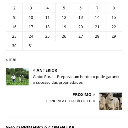
2
3
4
5
6
7
8
9
10
11
12
13
14
15
16
17
18
19
20
21
22
23
24
25
26
27
28
29
30
31
« mar
ANTERIOR
Globo Rural – Preparar um herdeiro pode garantir
o sucesso das propriedades
PRÓXIMO
CONFIRA A COTAÇÃO DO BOI
SEJA O PRIMEIRO A COMENTAR