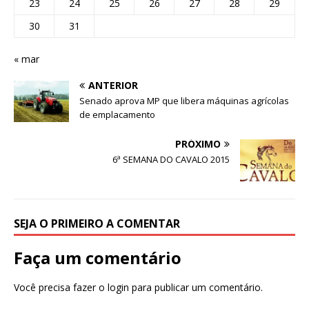
23
24
25
26
27
28
29
30
31
« mar
ANTERIOR
Senado aprova MP que libera máquinas agrícolas
de emplacamento
PRÓXIMO
6ª SEMANA DO CAVALO 2015
SEJA O PRIMEIRO A COMENTAR
Faça um comentário
Você precisa fazer o
login
para publicar um comentário.