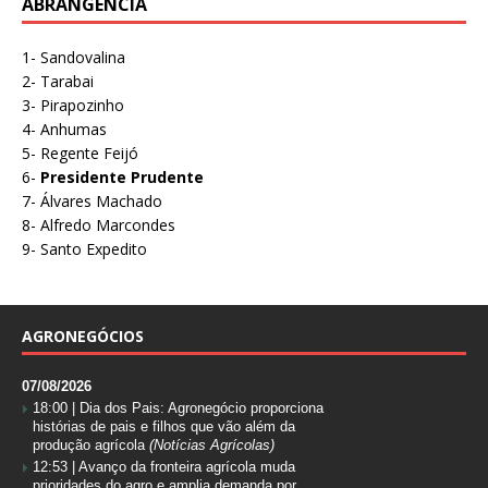
ABRANGÊNCIA
1- Sandovalina
2- Tarabai
3- Pirapozinho
4- Anhumas
5- Regente Feijó
6-
Presidente Prudente
7- Álvares Machado
8- Alfredo Marcondes
9- Santo Expedito
AGRONEGÓCIOS
07/08/2026
18:00 |
Dia dos Pais: Agronegócio proporciona
histórias de pais e filhos que vão além da
produção agrícola
(Notícias Agrícolas)
12:53 |
Avanço da fronteira agrícola muda
prioridades do agro e amplia demanda por