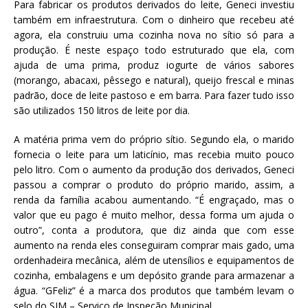
Para fabricar os produtos derivados do leite, Geneci investiu
também em infraestrutura. Com o dinheiro que recebeu até
agora, ela construiu uma cozinha nova no sítio só para a
produção. É neste espaço todo estruturado que ela, com
ajuda de uma prima, produz iogurte de vários sabores
(morango, abacaxi, pêssego e natural), queijo frescal e minas
padrão, doce de leite pastoso e em barra. Para fazer tudo isso
são utilizados 150 litros de leite por dia.
A matéria prima vem do próprio sítio. Segundo ela, o marido
fornecia o leite para um laticínio, mas recebia muito pouco
pelo litro. Com o aumento da produção dos derivados, Geneci
passou a comprar o produto do próprio marido, assim, a
renda da família acabou aumentando. “É engraçado, mas o
valor que eu pago é muito melhor, dessa forma um ajuda o
outro”, conta a produtora, que diz ainda que com esse
aumento na renda eles conseguiram comprar mais gado, uma
ordenhadeira mecânica, além de utensílios e equipamentos de
cozinha, embalagens e um depósito grande para armazenar a
água. “GFeliz” é a marca dos produtos que também levam o
selo do SIM – Serviço de Inspeção Municipal.