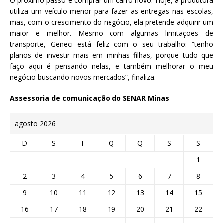
O próximo passo é comprar um carro novo. Hoje, a produtora
utiliza um veículo menor para fazer as entregas nas escolas,
mas, com o crescimento do negócio, ela pretende adquirir um
maior e melhor. Mesmo com algumas limitações de
transporte, Geneci está feliz com o seu trabalho: “tenho
planos de investir mais em minhas filhas, porque tudo que
faço aqui é pensando nelas, e também melhorar o meu
negócio buscando novos mercados”, finaliza.
Assessoria de comunicação do SENAR Minas
agosto 2026
D
S
T
Q
Q
S
S
1
2
3
4
5
6
7
8
9
10
11
12
13
14
15
16
17
18
19
20
21
22