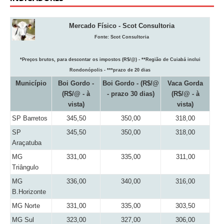
Mercado Físico - Scot Consultoria
Fonte:
Scot Consultoria
*Preços brutos, para descontar os impostos (R$/@) - **Região de Cuiabá inclui
Rondonópolis - ***prazo de 20 dias
Município
Boi Gordo -
Boi Gordo - (R$/@
Vaca Gorda
(R$/@ - à
- prazo 30 dias)
(R$/@ - à
vista)
vista)
SP Barretos
345,50
350,00
318,00
SP
345,50
350,00
318,00
Araçatuba
MG
331,00
335,00
311,00
Triângulo
MG
336,00
340,00
316,00
B.Horizonte
MG Norte
331,00
335,00
303,50
MG Sul
323,00
327,00
306,00