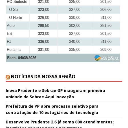
RO Sudeste
321,00
325,00
301,50
TO Sul
323,00
327,00
306,00
TO Norte
326,00
330,00
311,00
Acre
298,50
302,00
281,50
ES
323,00
327,00
301,50
RJ
336,00
340,00
311,00
Roraima
331,00
335,00
309,00
Fech. 04/08/2026
NOTÍCIAS DA NOSSA REGIÃO
Inova Prudente e Sebrae-SP inauguram primeira
unidade do Sebrae Aqui Inovação
Prefeitura de PP abre processo seletivo para
contratação de 10 estagiários de tecnologia
Desenvolve Prudente 2.6 já soma 800 atendimentos;