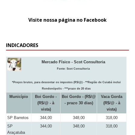
Visite nossa página no Facebook
INDICADORES
Mercado Físico - Scot Consultoria
Fonte:
Scot Consultoria
*Preços brutos, para descontar os impostos (R$/@) - **Região de Cuiabá inclui
Rondonópolis - ***prazo de 20 dias
Município
Boi Gordo -
Boi Gordo - (R$/@
Vaca Gorda
(R$/@ - à
- prazo 30 dias)
(R$/@ - à
vista)
vista)
SP Barretos
344,00
348,00
318,00
SP
344,00
348,00
318,00
Araçatuba