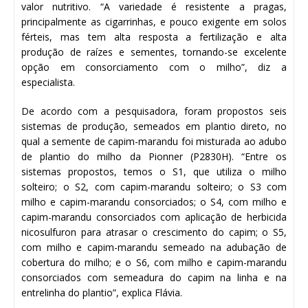
valor nutritivo. “A variedade é resistente a pragas,
principalmente as cigarrinhas, e pouco exigente em solos
férteis, mas tem alta resposta a fertilização e alta
produção de raízes e sementes, tornando-se excelente
opção em consorciamento com o milho”, diz a
especialista.
De acordo com a pesquisadora, foram propostos seis
sistemas de produção, semeados em plantio direto, no
qual a semente de capim-marandu foi misturada ao adubo
de plantio do milho da Pionner (P2830H). “Entre os
sistemas propostos, temos o S1, que utiliza o milho
solteiro; o S2, com capim-marandu solteiro; o S3 com
milho e capim-marandu consorciados; o S4, com milho e
capim-marandu consorciados com aplicação de herbicida
nicosulfuron para atrasar o crescimento do capim; o S5,
com milho e capim-marandu semeado na adubação de
cobertura do milho; e o S6, com milho e capim-marandu
consorciados com semeadura do capim na linha e na
entrelinha do plantio”, explica Flávia.