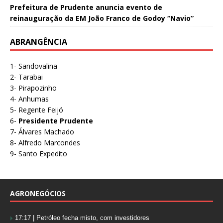
Prefeitura de Prudente anuncia evento de
reinauguração da EM João Franco de Godoy “Navio”
ABRANGÊNCIA
1- Sandovalina
2- Tarabai
3- Pirapozinho
4- Anhumas
5- Regente Feijó
6-
Presidente Prudente
7- Álvares Machado
8- Alfredo Marcondes
9- Santo Expedito
AGRONEGÓCIOS
17:17 |
Petróleo fecha misto, com investidores