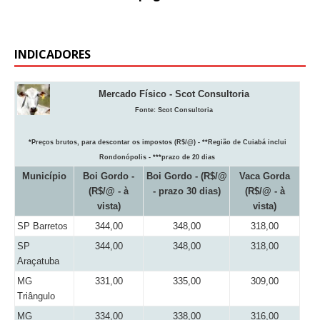
INDICADORES
Mercado Físico - Scot Consultoria
Fonte:
Scot Consultoria
*Preços brutos, para descontar os impostos (R$/@) - **Região de Cuiabá inclui
Rondonópolis - ***prazo de 20 dias
Município
Boi Gordo -
Boi Gordo - (R$/@
Vaca Gorda
(R$/@ - à
- prazo 30 dias)
(R$/@ - à
vista)
vista)
SP Barretos
344,00
348,00
318,00
SP
344,00
348,00
318,00
Araçatuba
MG
331,00
335,00
309,00
Triângulo
MG
334,00
338,00
316,00