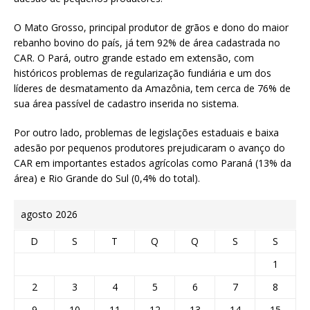
O Mato Grosso, principal produtor de grãos e dono do maior
rebanho bovino do país, já tem 92% de área cadastrada no
CAR. O Pará, outro grande estado em extensão, com
históricos problemas de regularização fundiária e um dos
líderes de desmatamento da Amazônia, tem cerca de 76% de
sua área passível de cadastro inserida no sistema.
Por outro lado, problemas de legislações estaduais e baixa
adesão por pequenos produtores prejudicaram o avanço do
CAR em importantes estados agrícolas como Paraná (13% da
área) e Rio Grande do Sul (0,4% do total).
agosto 2026
D
S
T
Q
Q
S
S
1
2
3
4
5
6
7
8
9
10
11
12
13
14
15