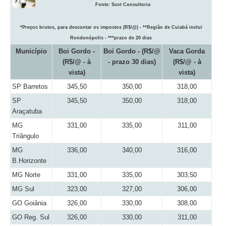
Fonte:
Scot Consultoria
*Preços brutos, para descontar os impostos (R$/@) - **Região de Cuiabá inclui
Rondonópolis - ***prazo de 20 dias
Município
Boi Gordo -
Boi Gordo - (R$/@
Vaca Gorda
(R$/@ - à
- prazo 30 dias)
(R$/@ - à
vista)
vista)
SP Barretos
345,50
350,00
318,00
SP
345,50
350,00
318,00
Araçatuba
MG
331,00
335,00
311,00
Triângulo
MG
336,00
340,00
316,00
B.Horizonte
MG Norte
331,00
335,00
303,50
MG Sul
323,00
327,00
306,00
GO Goiânia
326,00
330,00
308,00
GO Reg. Sul
326,00
330,00
311,00