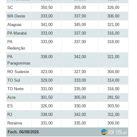
SC
350,50
355,00
326,00
MA Oeste
333,00
337,00
306,00
Alagoas
341,00
345,00
321,00
PA Marabá
333,00
337,00
316,00
PA
333,00
337,00
318,00
Redenção
PA
338,00
342,00
321,00
Paragominas
RO Sudeste
323,00
327,00
304,00
TO Sul
329,00
333,00
314,00
TO Norte
331,00
335,00
316,00
Acre
301,50
305,00
281,50
ES
326,00
330,00
303,50
RJ
338,00
342,00
311,00
Roraima
331,00
335,00
309,00
Fech. 06/08/2026