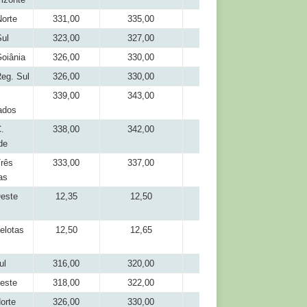
orte
331,00
335,00
303,50
ul
323,00
327,00
306,00
oiânia
326,00
330,00
308,00
eg. Sul
326,00
330,00
311,00
339,00
343,00
316,00
ados
.
338,00
342,00
318,00
de
rês
333,00
337,00
313,00
as
este
12,35
12,50
11,35
elotas
12,50
12,65
11,45
ul
316,00
320,00
291,50
este
318,00
322,00
291,50
orte
326,00
330,00
306,00