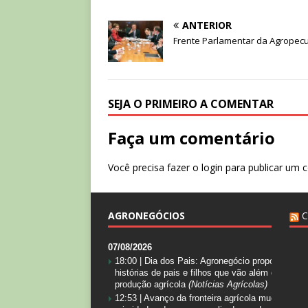
ANTERIOR
Frente Parlamentar da Agropecu
SEJA O PRIMEIRO A COMENTAR
Faça um comentário
Você precisa fazer o
login
para publicar um 
AGRONEGÓCIOS
07/08/2026
18:00 |
Dia dos Pais: Agronegócio proporciona
histórias de pais e filhos que vão além da
produção agrícola
(Notícias Agrícolas)
12:53 |
Avanço da fronteira agrícola muda