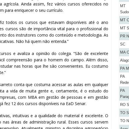
 agrícola. Ainda assim, fez vários cursos oferecidos no
MT
m para enriquecer o seu currículo.
Sudo
MT C
fiz todos os cursos que estavam disponíveis até o ano
MT S
s cursos são de importância vital para o profissional do
tanto dos instrutores como do conteúdo e metodologia. As
PR N
plicativas. Não há quem não entenda.”
SC
MA O
 cursos e avaliza a opinião do colega. “São de excelente
 fácil compreensão para o homem do campo. Além disso,
Alag
estudar nas horas que lhe são convenientes. Eu costumo
PA M
te.”
PA
Rede
 Barreto conta que costuma acessar as aulas em qualquer
ilita a vida de muita gente e, certamente, é o estudo do
PA
Para
 Empresas, com MBA em gestão de pessoas e em gestão
já fez 12 dos cursos disponíveis na EaD Senar.
RO S
TO S
tivas, intuitivas e a qualidade do material é excelente. O
TO N
o nas áreas de administração rural. Esses cursos servem
envolvo. Atualmente, ministro a disciplina agronegócio
Acre