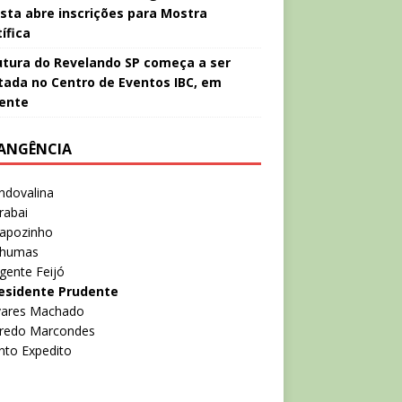
ista abre inscrições para Mostra
ífica
utura do Revelando SP começa a ser
ada no Centro de Eventos IBC, em
ente
ANGÊNCIA
ndovalina
rabai
rapozinho
nhumas
gente Feijó
esidente Prudente
lvares Machado
lfredo Marcondes
nto Expedito