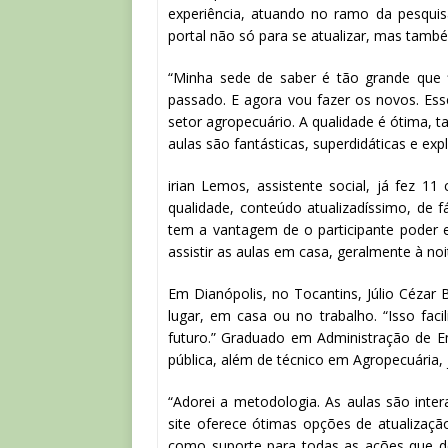
experiência, atuando no ramo da pesquisa
portal não só para se atualizar, mas també
“Minha sede de saber é tão grande que 
passado. E agora vou fazer os novos. Esse
setor agropecuário. A qualidade é ótima, 
aulas são fantásticas, superdidáticas e ex
irian Lemos, assistente social, já fez 11
qualidade, conteúdo atualizadíssimo, de
tem a vantagem de o participante poder 
assistir as aulas em casa, geralmente à noi
Em Dianópolis, no Tocantins, Júlio Cézar
lugar, em casa ou no trabalho. “Isso fac
futuro.” Graduado em Administração de
pública, além de técnico em Agropecuária, 
“Adorei a metodologia. As aulas são intera
site oferece ótimas opções de atualizaçã
como suporte para todas as ações que des