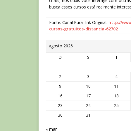
chats, nos quais você interage com outra
busca esses cursos está realmente intere
Fonte: Canal Rural link Original:
http://www
cursos-gratuitos-distancia-62702
agosto 2026
D
S
T
2
3
4
9
10
11
16
17
18
23
24
25
30
31
« mar