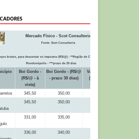
ICADORES
Mercado Físico - Scot Consultoria
Fonte:
Scot Consultoria
eços brutos, para descontar os impostos (R$/@) - **Região de Cuiabá inclui
Rondonópolis - ***prazo de 20 dias
icípio
Boi Gordo -
Boi Gordo - (R$/@
Vaca Gorda
(R$/@ - à
- prazo 30 dias)
(R$/@ - à
vista)
vista)
arretos
345,50
350,00
318,00
345,50
350,00
318,00
atuba
331,00
335,00
311,00
gulo
336,00
340,00
316,00
izonte