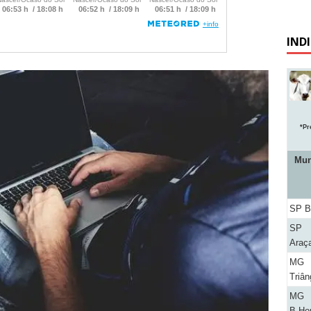
IND
*Pr
Mun
SP B
SP
Araç
MG
Triân
MG
B.Hor