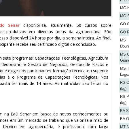
MG N
MG S
GO G
do Senar
disponibiliza, atualmente, 50 cursos sobre
s produtivos em diversas áreas da agropecuária. São
GO R
sso disponível 24 horas por dia, a semana inteira. Ao final,
MS
icipante recebe seu certificado digital de conclusão.
Dour
MS C
m sete programas: Capacitações Tecnológicas, Agricultura
Gran
endedorismo e Gestão de Negócios, Gestão de Riscos e
MS T
 que exige dos participantes formação técnica ou superior
Lago
árias é o Programa de Capacitações Tecnológicas. Nos
RS O
 basta ter mais de 14 anos. As matrículas são feitas no
(kg)
RS P
(kg)
BA S
aram na EaD Senar em busca de novos conhecimentos ou
BA O
ances em um mercado de trabalho que valoriza a mão de
to, técnico em agropecuária, é profissional com larga
MT N