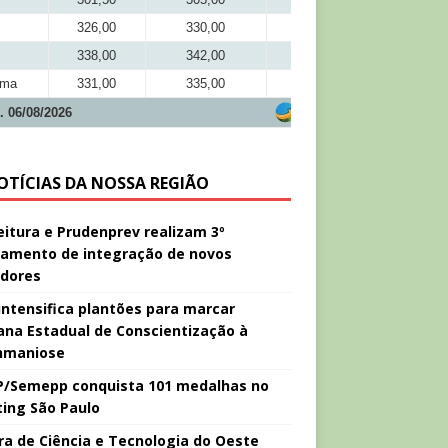
326,00
330,00
303,50
338,00
342,00
311,00
ima
331,00
335,00
309,00
. 06/08/2026
OTÍCIAS DA NOSSA REGIÃO
eitura e Prudenprev realizam 3º
namento de integração de novos
idores
intensifica plantões para marcar
na Estadual de Conscientização à
hmaniose
/Semepp conquista 101 medalhas no
ing São Paulo
ira de Ciência e Tecnologia do Oeste