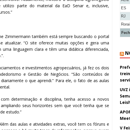
utilizo parte do material da EaD Senar e, inclusive,
ES
rsos.”
RJ
Rora
Fech
, Aline Zimmermann também está sempre buscando o portal
e atualizar. “O site oferece muitas opções e gera uma
am uma linguagem clara e têm uma didática diferenciada,
N
”.
Pref
nciamentos e investimentos agropecuários, já fez os dois
trei
ndedorismo e Gestão de Negócios. “São conteúdos de
serv
 diariamente o que aprendi.” Para ele, o fato de as aulas
ental.
UVZ 
Sema
 com determinação e disciplina, tenha acesso a novos
Leis
, ampliando seus horizontes sem que você tenha que se
APOP
 de estudo.”
Meet
“Além das aulas e atividades extras, você tem os fóruns e
V Fe