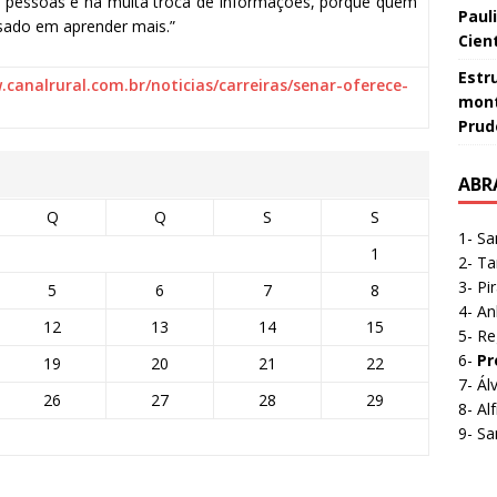
s pessoas e há muita troca de informações, porque quem
Paul
ssado em aprender mais.”
Cient
Estr
.canalrural.com.br/noticias/carreiras/senar-oferece-
mont
Prud
ABR
Q
Q
S
S
1- Sa
1
2- Ta
3- Pi
5
6
7
8
4- A
12
13
14
15
5- Re
6-
Pr
19
20
21
22
7- Á
26
27
28
29
8- A
9- Sa