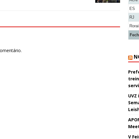
ES
RJ
Rora
Fech
comentário.
N
Pref
trei
serv
UVZ 
Sema
Leis
APOP
Meet
V Fe