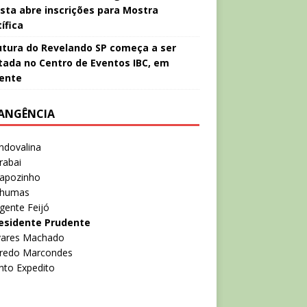
ista abre inscrições para Mostra
ífica
utura do Revelando SP começa a ser
ada no Centro de Eventos IBC, em
ente
ANGÊNCIA
ndovalina
rabai
rapozinho
nhumas
gente Feijó
esidente Prudente
lvares Machado
lfredo Marcondes
nto Expedito