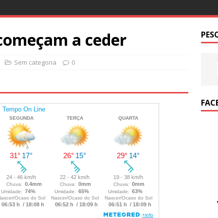
 começam a ceder
PES
Sem categoria
0
FAC