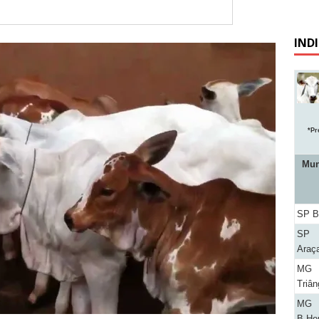
IND
*Pr
Mun
SP B
SP
Araç
MG
Triân
MG
B.Hor