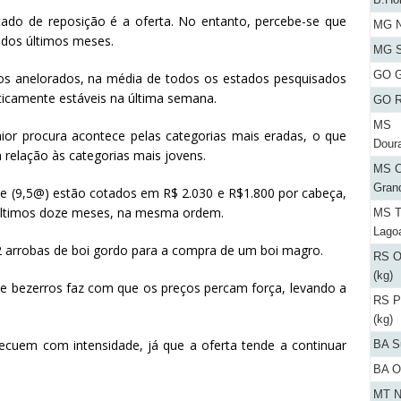
cado de reposição é a oferta. No entanto, percebe-se que
MG N
 dos últimos meses.
MG S
GO G
os anelorados, na média de todos os estados pesquisados
aticamente estáveis na última semana.
GO R
MS
or procura acontece pelas categorias mais eradas, o que
Dour
relação às categorias mais jovens.
MS C
Gran
e (9,5@) estão cotados em R$ 2.030 e R$1.800 por cabeça,
 últimos doze meses, na mesma ordem.
MS T
Lago
2 arrobas de boi gordo para a compra de um boi magro.
RS O
(kg)
de bezerros faz com que os preços percam força, levando a
RS P
(kg)
ecuem com intensidade, já que a oferta tende a continuar
BA S
BA O
MT N