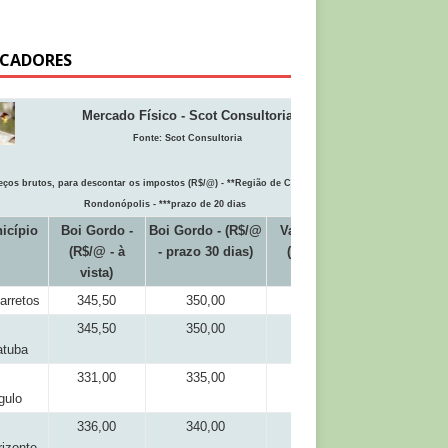
ICADORES
Mercado Físico - Scot Consultoria
Fonte:
Scot Consultoria
eços brutos, para descontar os impostos (R$/@) - **Região de Cuiabá inclui
Rondonópolis - ***prazo de 20 dias
icípio
Boi Gordo -
Boi Gordo - (R$/@
Vaca Gorda
(R$/@ - à
- prazo 30 dias)
(R$/@ - à
vista)
vista)
arretos
345,50
350,00
318,00
345,50
350,00
318,00
atuba
331,00
335,00
311,00
gulo
336,00
340,00
316,00
izonte