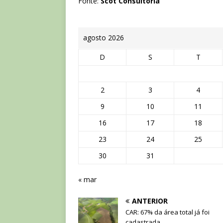
Fonte:
Scot Consultoria
agosto 2026
D
S
T
2
3
4
9
10
11
16
17
18
23
24
25
30
31
« mar
ANTERIOR
CAR: 67% da área total já foi
cadastrada