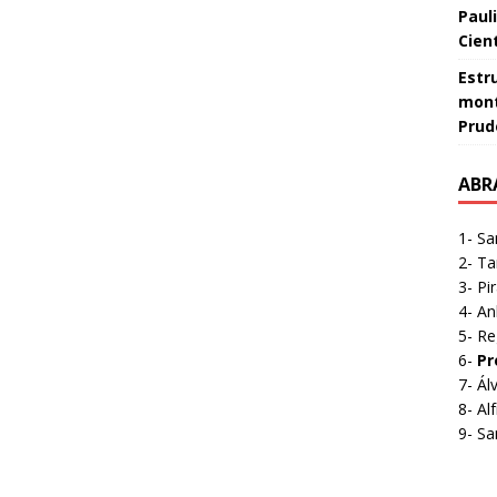
Paul
Cient
Estr
mont
Prud
ABR
1- Sa
2- Ta
3- Pi
4- A
5- Re
6-
Pr
7- Á
8- A
9- Sa