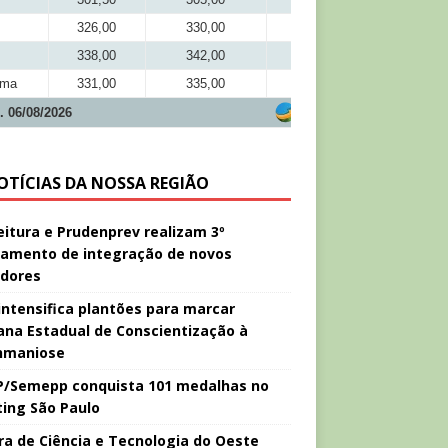
326,00
330,00
303,50
338,00
342,00
311,00
ima
331,00
335,00
309,00
. 06/08/2026
OTÍCIAS DA NOSSA REGIÃO
eitura e Prudenprev realizam 3º
namento de integração de novos
idores
intensifica plantões para marcar
na Estadual de Conscientização à
hmaniose
/Semepp conquista 101 medalhas no
ing São Paulo
ira de Ciência e Tecnologia do Oeste