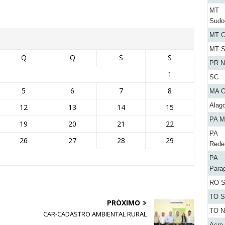
MT
Sudo
MT C
MT S
Q
Q
S
S
PR N
1
SC
5
6
7
8
MA O
Alag
12
13
14
15
PA M
19
20
21
22
PA
26
27
28
29
Rede
PA
Para
RO S
TO S
PRÓXIMO
TO N
CAR-CADASTRO AMBIENTAL RURAL
Acre