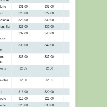
orte
331,00
335,00
303,50
ul
323,00
327,00
306,00
oiânia
326,00
330,00
308,00
eg. Sul
326,00
330,00
311,00
339,00
343,00
316,00
ados
.
338,00
342,00
318,00
de
rês
333,00
337,00
313,00
as
este
12,35
12,50
11,35
elotas
12,50
12,65
11,45
ul
316,00
320,00
291,50
este
318,00
322,00
291,50
orte
326,00
330,00
306,00