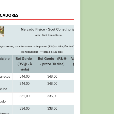
ICADORES
Mercado Físico - Scot Consultoria
Fonte:
Scot Consultoria
eços brutos, para descontar os impostos (R$/@) - **Região de Cuiabá inclui
Rondonópolis - ***prazo de 20 dias
icípio
Boi Gordo -
Boi Gordo - (R$/@
Vaca Gorda
(R$/@ - à
- prazo 30 dias)
(R$/@ - à
vista)
vista)
arretos
344,00
348,00
318,00
344,00
348,00
318,00
atuba
331,00
335,00
309,00
gulo
334,00
338,00
316,00
izonte