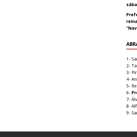
sáb
Pref
rein
“Nav
ABR
1- Sa
2- Ta
3- Pi
4- A
5- Re
6-
Pr
7- Á
8- A
9- Sa