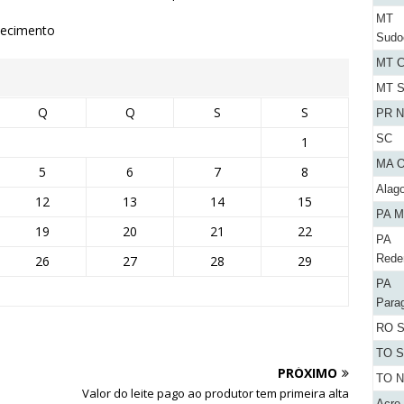
MT
stecimento
Sudo
MT C
MT S
Q
Q
S
S
PR N
SC
1
MA O
5
6
7
8
Alag
12
13
14
15
PA M
19
20
21
22
PA
Rede
26
27
28
29
PA
Para
RO S
TO S
PRÓXIMO
TO N
Valor do leite pago ao produtor tem primeira alta
Acre