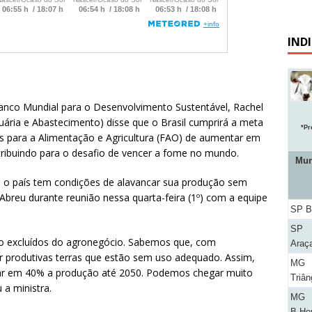
IND
anco Mundial para o Desenvolvimento Sustentável, Rachel
ecuária e Abastecimento) disse que o Brasil cumprirá a meta
*Pr
s para a Alimentação e Agricultura (FAO) de aumentar em
ribuindo para o desafio de vencer a fome no mundo.
Mun
, o país tem condições de alavancar sua produção sem
breu durante reunião nessa quarta-feira (1º) com a equipe
SP B
SP
o excluídos do agronegócio. Sabemos que, com
Araç
 produtivas terras que estão sem uso adequado. Assim,
MG
r em 40% a produção até 2050. Podemos chegar muito
Triân
 a ministra.
MG
B.Hor