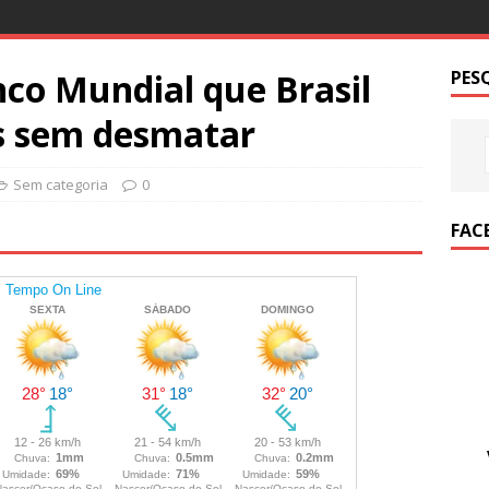
nco Mundial que Brasil
PES
s sem desmatar
Sem categoria
0
FAC