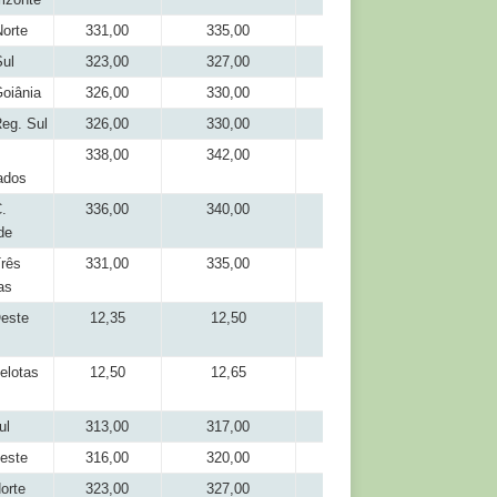
orte
331,00
335,00
301,50
ul
323,00
327,00
304,00
oiânia
326,00
330,00
304,00
eg. Sul
326,00
330,00
306,00
338,00
342,00
316,00
ados
.
336,00
340,00
316,00
de
rês
331,00
335,00
311,00
as
este
12,35
12,50
11,35
elotas
12,50
12,65
11,45
ul
313,00
317,00
291,50
este
316,00
320,00
291,50
orte
323,00
327,00
306,00