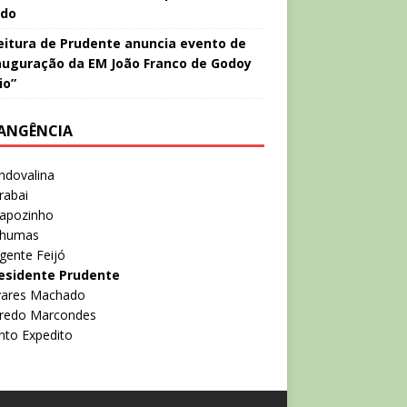
ado
eitura de Prudente anuncia evento de
auguração da EM João Franco de Godoy
io”
ANGÊNCIA
ndovalina
rabai
rapozinho
nhumas
gente Feijó
esidente Prudente
lvares Machado
lfredo Marcondes
nto Expedito