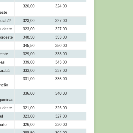
320,00
324,00
298,50
este
uiabá*
323,00
327,00
306,00
udeste
323,00
327,00
306,00
oroeste
348,50
353,00
318,00
345,50
350,00
321,00
este
329,00
333,00
306,00
oas
339,00
343,00
321,00
arabá
333,00
337,00
314,00
331,00
335,00
314,00
nção
336,00
340,00
321,00
gominas
udeste
321,00
325,00
301,50
ul
323,00
327,00
306,00
orte
326,00
330,00
311,00
298,50
302,00
281,50