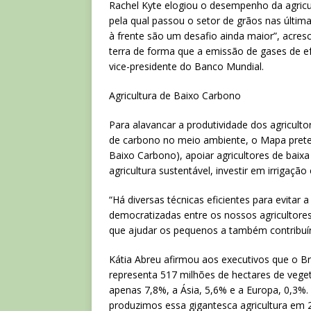
Rachel Kyte elogiou o desempenho da agricul
pela qual passou o setor de grãos nas últ
à frente são um desafio ainda maior”, acre
terra de forma que a emissão de gases de ef
vice-presidente do Banco Mundial.
Agricultura de Baixo Carbono
Para alavancar a produtividade dos agricul
de carbono no meio ambiente, o Mapa prete
Baixo Carbono), apoiar agricultores de bai
agricultura sustentável, investir em irrigação
“Há diversas técnicas eficientes para evitar
democratizadas entre os nossos agricultore
que ajudar os pequenos a também contribuí
Kátia Abreu afirmou aos executivos que o B
representa 517 milhões de hectares de veget
apenas 7,8%, a Ásia, 5,6% e a Europa, 0,3%. 
produzimos essa gigantesca agricultura em 27