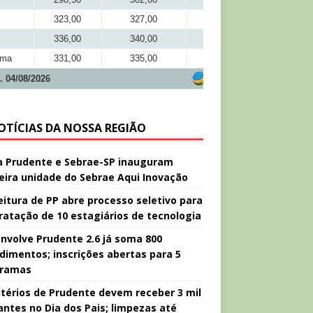
323,00
327,00
301,50
336,00
340,00
311,00
ima
331,00
335,00
309,00
. 04/08/2026
OTÍCIAS DA NOSSA REGIÃO
a Prudente e Sebrae-SP inauguram
eira unidade do Sebrae Aqui Inovação
eitura de PP abre processo seletivo para
ratação de 10 estagiários de tecnologia
nvolve Prudente 2.6 já soma 800
dimentos; inscrições abertas para 5
gramas
térios de Prudente devem receber 3 mil
tantes no Dia dos Pais; limpezas até