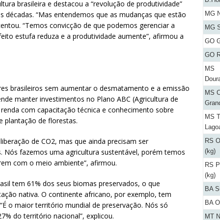
tura brasileira e destacou a “revolução de produtividade”
MG N
imas décadas. “Mas entendemos que as mudanças que estão
scentou. “Temos convicção de que podemos gerenciar a
MG S
eito estufa reduza e a produtividade aumente”, afirmou a
GO G
GO R
MS
Dour
tores brasileiros sem aumentar o desmatamento e a emissão
MS C
nde manter investimentos no Plano ABC (Agricultura de
Gran
xa renda com capacitação técnica e conhecimento sobre
MS T
 e plantação de florestas.
Lago
 a liberação de CO2, mas que ainda precisam ser
RS O
(kg)
s. Nós fazemos uma agricultura sustentável, porém temos
rem com o meio ambiente”, afirmou.
RS P
(kg)
rasil tem 61% dos seus biomas preservados, o que
BA S
ação nativa. O continente africano, por exemplo, tem
BA O
“É o maior território mundial de preservação. Nós só
% do território nacional”, explicou.
MT N