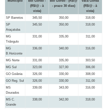
Município
Boi Gordo -
Boi Gordo - (R$/@
Vaca Gorda
(R$/@ - à
- prazo 30 dias)
(R$/@ - à
vista)
vista)
SP Barretos
345,50
350,00
318,00
SP
345,50
350,00
318,00
Araçatuba
MG
331,00
335,00
311,00
Triângulo
MG
336,00
340,00
316,00
B.Horizonte
MG Norte
331,00
335,00
303,50
MG Sul
323,00
327,00
306,00
GO Goiânia
326,00
330,00
308,00
GO Reg. Sul
326,00
330,00
311,00
MS
339,00
343,00
316,00
Dourados
MS C.
338,00
342,00
318,00
Grande