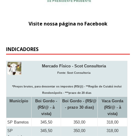
Visite nossa página no Facebook
INDICADORES
Mercado Físico - Scot Consultoria
Fonte:
Scot Consultoria
*Preços brutos, para descontar os impostos (R$/@) - **Região de Cuiabá inclui
Rondonópolis - ***prazo de 20 dias
Município
Boi Gordo -
Boi Gordo - (R$/@
Vaca Gorda
(R$/@ - à
- prazo 30 dias)
(R$/@ - à
vista)
vista)
SP Barretos
345,50
350,00
318,00
SP
345,50
350,00
318,00